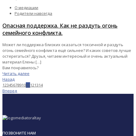
О медиации
Родители навсегда
Опасная поддержка. Как не раздуть огонь
семейного конфликта.
Может ли поддержка близких оказаться токсичной и раздуть
огонь семейного конфликта ещё сильнее? И каких советов лучше
остерегаться? Друзья, читаем интересный и очень актуальный
материал Елены
[…]
Вам понравилось?
Читать далее
Назад
1
2
3
4
5
6
7
8
9
10
11
12
13
14
Вперед
ПОЗВОНИТЕ НАМ