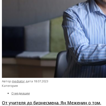
Автор
mediator
дата
18.07.2023
Категория
О медиации
От учителя до бизнесмена. Ян Меженин о том,