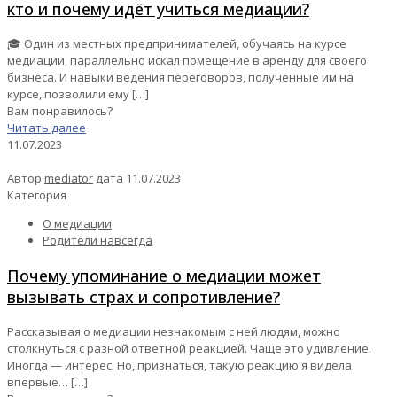
кто и почему идёт учиться медиации?
🎓 Один из местных предпринимателей, обучаясь на курсе
медиации, параллельно искал помещение в аренду для своего
бизнеса. И навыки ведения переговоров, полученные им на
курсе, позволили ему
[…]
Вам понравилось?
Читать далее
11.07.2023
Автор
mediator
дата
11.07.2023
Категория
О медиации
Родители навсегда
Почему упоминание о медиации может
вызывать страх и сопротивление?
Рассказывая о медиации незнакомым с ней людям, можно
столкнуться с разной ответной реакцией. Чаще это удивление.
Иногда — интерес. Но, признаться, такую реакцию я видела
впервые…
[…]