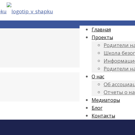
Главная
Проекты
Родители на
Школа безо
Информаци
Родители н
О нас
Об ассоциа
Отчеты о н
Медиаторы
Блог
Контакты