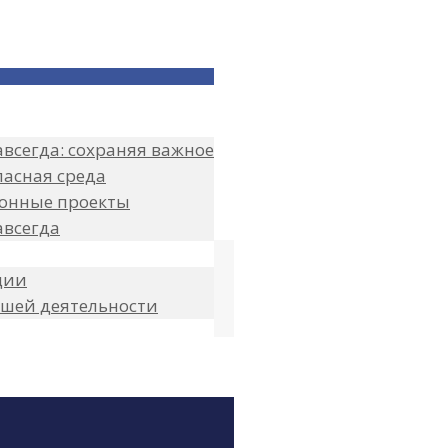
всегда: сохраняя важное
пасная среда
онные проекты
авсегда
ции
ашей деятельности