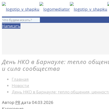
Написать
День НКО в Барнауле: тепло обще
и сила сообщества
Главная
Новости
День НКО в Барнауле: тепло общения, ценност
Автор
PR
дата
04.03.2026
Категория