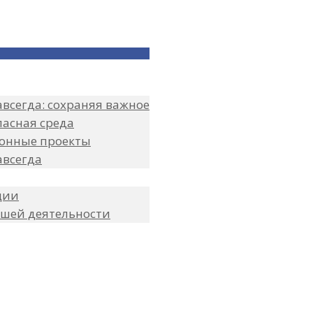
всегда: сохраняя важное
пасная среда
онные проекты
авсегда
ции
ашей деятельности