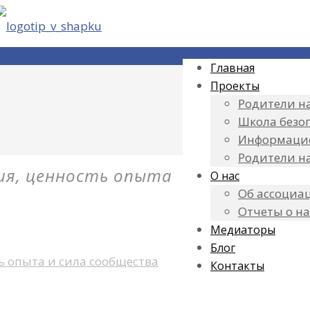
Главная
Проекты
Родители на
Школа безо
Информаци
Родители н
ния, ценность опыта
О нас
Об ассоциа
Отчеты о н
Медиаторы
Блог
ь опыта и сила сообщества
Контакты