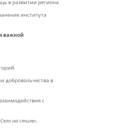
щь в развитии региона.
ранение института
ем важной
торий.
и добровольчества в
взаимодействия с
Село на стиле».