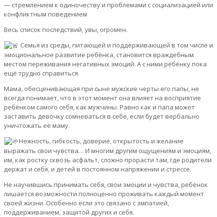
— стремлением к одиночеству и проблемами с социализацией или
конфликтным поведением
Весь список последствий, увы, огромен.
Семья из среды, питающей и поддерживающей в том числе и
эмоциональное развитие ребёнка, становится враждебным
местом переживания негативных эмоций. А с ними ребёнку пока
ещё трудно справиться.
Мама, обесценивающая при сыне мужские черты его папы, не
всегда понимает, что в этот момент она влияет на восприятие
ребёнком самого себя, как мужчины. Равно как и папа может
заставить девочку сомневаться в себе, если будет вербально
уничтожать её маму.
Нежность, гибкость, доверие, открытость и желание
выражать свои чувства… И многим другим ощущениям и эмоциям,
им, как ростку сквозь асфальт, сложно прорасти там, где родители
держат и себя, и детей в постоянном напряжении и стрессе.
Не научившись принимать себя, свои эмоции и чувства, ребёнок
лишается возможности полноценно проживать каждый момент
своей жизни. Особенно если это связано с эмпатией,
поддерживанием, защитой других и себя.