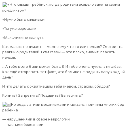
Что слышит ребёнок, когда родители всецело заняты своим
конфликтом?
«Нужно быть сильным».
«Ты уже взрослая»
«Мальчики не плачут».
Как малыш понимает — можно ему что-то или нельзя? Смотрит на
реакцию родителей. Если слёзы — это плохо, значит, плакать
нельзя.
…А тебе всего 6 или может быть 8. И тебе очень нужны эти слёзы.
Как ещё отгоревать тот факт, что больше не видишь папу каждый
день?
И что делать с охватившим тебя гневом, страхом, обидой?
Копить? Запретить? Подавить? Вытеснить?
Но ведь с этими механизмами и связаны причины многих бед
ребёнка
— нарушениями в сфере неврологии
— частыми болезнями