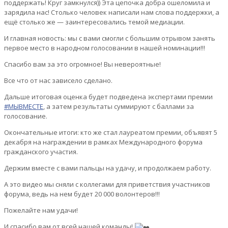
поддержать! Круг замкнулся)) Эта цепочка добра ошеломила и
зарядила нас! Столько человек написали нам слова поддержки, а
ещё столько же — заинтересовались темой медиации.
И главная новость: мы с вами смогли с большим отрывом занять
первое место в народном голосовании в нашей номинации!!!
Спасибо вам за это огромное! Вы невероятные!
Все что от нас зависело сделано.
Дальше итоговая оценка будет подведена экспертами премии
#МЫВМЕСТЕ
, а затем результаты суммируют с баллами за
голосование.
Окончательные итоги: кто же стал лауреатом премии, объявят 5
декабря на награждении в рамках Международного форума
гражданского участия.
Держим вместе с вами пальцы на удачу, и продолжаем работу.
А это видео мы сняли с коллегами для приветствия участников
форума, ведь на нем будет 20 000 волонтеров!!!
Пожелайте нам удачи!
И спасибо вам от всей нашей команды!