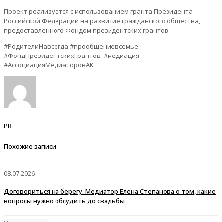
_
Проект реализуется с использованием гранта Президента
Российской Федерации на развитие гражданского общества,
предоставленного Фондом президентских грантов.
#РодителиНавсегда #прообщениевсемье
#ФондПрезидентскихГрантов #медиация
#АссоциацияМедиаторовАК
PR
Похожие записи
08.07.2026
Договориться на берегу. Медиатор Елена Степанова о том, какие
вопросы нужно обсудить до свадьбы