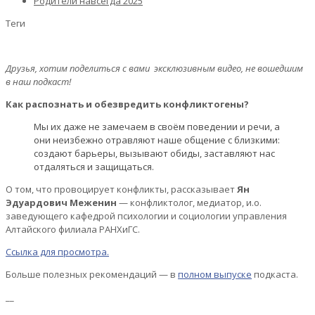
Родители навсегда 2025
Теги
Друзья, хотим поделиться с вами эксклюзивным видео, не вошедшим
в наш подкаст!
Как распознать и обезвредить конфликтогены?
Мы их даже не замечаем в своём поведении и речи, а
они неизбежно отравляют наше общение с близкими:
создают барьеры, вызывают обиды, заставляют нас
отдаляться и защищаться.
О том, что провоцирует конфликты, рассказывает
Ян
Эдуардович Меженин
— конфликтолог, медиатор, и.о.
заведующего кафедрой психологии и социологии управления
Алтайского филиала РАНХиГС.
Ссылка для просмотра.
Больше полезных рекомендаций — в
полном выпуске
подкаста.
__