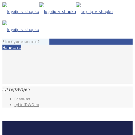
Написать
ryLtefDWQeo
Главная
ryLtefDWQeo