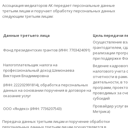
Ассоциация медиаторов АК передает персональные данные
третьим лицам и поручает обработку персональных данных
следующим третьим лицам:
Данные третьего лица
Цель передачи 
Осуществление вз
грантодателем, сд
Фонд президентских грантов (ИНН: 7703424091)
реализации прогр
при поддержке Фо
Налогоплательщик налога на
Ведение кадрового
профессиональный доход Шемонаева
налогового учета
Виктория Владимировна
отчетности в рамк
деятельности, в т
(ИНН: 222202991814), обработка персональных
программ, проекто
данных на основании поручения в договоре на
проводимых за сче
оказание услуг
субсидий
Провайдер услуг в
ООО «Яндекс» (ИНН: 7736207543)
Метрика)
Передача данных третьим лицам и поручение обработки
персональных данных третьим лицам осуществляется в