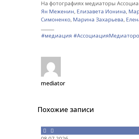
На фотографиях медиаторы Ассоциа
Ян Меженин
,
Елизавета Ионина
,
Мар
Симоненко
,
Марина Захарьева
,
Елен
______
#медиация
#АссоциацияМедиатор
mediator
Похожие записи
08.07.2026