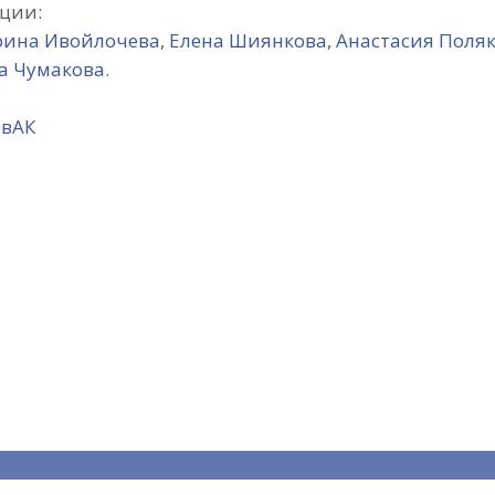
ции:
ина Ивойлочева
,
Елена Шиянкова
,
Анастасия Поля
а Чумакова
.
овАК