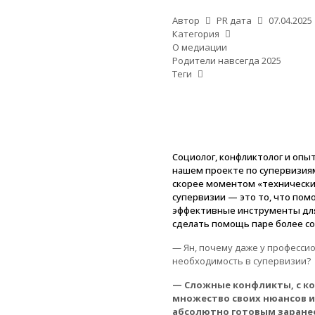
Автор
PR
дата
07.04.2025
Категория
О медиации
Родители навсегда 2025
Теги
Социолог, конфликтолог и оп
нашем проекте по супервизиям
скорее моментом «техническим
супервизии — это то, что пом
эффективные инструменты для 
сделать помощь паре более с
— Ян, почему даже у професс
необходимость в супервизии?
— Сложные конфликты, с к
множество своих нюансов и
абсолютно готовым заранее