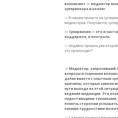
возникают — медиатор мож
супервизора и коллег.
— В нашем проекте на суперви
медиаторов. Получается, супе
— Супервизия — это и наст
поддержка, и контроль.
— Недавно прошла уже вторая 
это происходит?
— Медиатор, запросивший с
вопросы и сомнения возникл
далее вместе с опытным с
причины, которые завели ме
пути выхода из этой ситуа
ведения медиации. Это поз
недостающими техниками, 
помочь сторонам услышать д
какими трудностями может
— С какими трудностями может