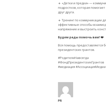
🔹 «Детки и предки» — коммуни
подростков, которая помогае
друг друга.
🔹 Тренинг по коммуникации д
эффективные способы взаимод
напряжение и выстроить конст
Будем рады помочь вам! ❤️
Вся помощь предоставляется 
президентских грантов.
#РодителиНавсегда
#ФондПрезидентскихГрантов
#медиация #АссоциацияМедиа
PR