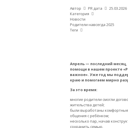
Автор
PR
дата
25.03.2026
Категория
Новости
Родители навсегда 2025
Теги
Апрель — последний месяц,
помощи в нашем проекте «Р
важное». Уже год мы подде
краю и помогаем мирно раз
За это время:
многие родители смогли догово
жительства детей;
были выработаны комфортные 
общения с ребёнком;
несколько пар, начав констру
сохранить семью.