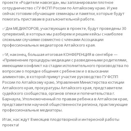
проекте «Родители навсегда», мы запланировали плотное
сотрудничество с ГУ ФСПП России по Алтайскому краю. И уже
сейчас готовим обучающие семинары и памятки, которые будут
помогать приставам в разъяснительной работе.
✅Для МЕДИАТОРОВ, участвующих в проекте, будут проведены 30
супервизий, в которых мы разберем и решим кейсы с наиболее
сложными случаями совместно с членами Ассоциации
профессиональных медиаторов Алтайского края.
✅И, наконец, большая итоговая КОНФЕРЕНЦИЯ в сентябре —
«Применение процедуры медиации с разведенными родителями,
имеющими конфликт на стадии исполнительного производства по
вопросам о порядке общения с ребенком и о взыскании
алиментов», в которой примут участие руководство ГУ ФСПП
России по Алтайскому краю, Управления Министерства юстиции
Алтайского края, прокуратуры Алтайского края, представители
судейского сообщества, органов опеки и попечительства г.
Барнаула, Уполномоченный по правам ребенка в Алтайском крае,
представители научной общественности региона, практикующие
профессиональные медиаторы.
Итак, нас ждут 8 месяцев плодотворной и интересной работы
проекта!
_____