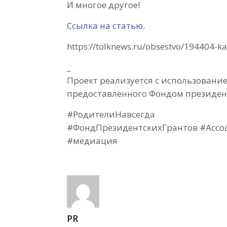
И многое другое!
Ссылка на статью.
https://tolknews.ru/obsestvo/194404-k
_
Проект реализуется с использовани
предоставленного Фондом президент
#РодителиНавсегда
#ФондПрезидентскихГрантов #Асс
#медиация
PR