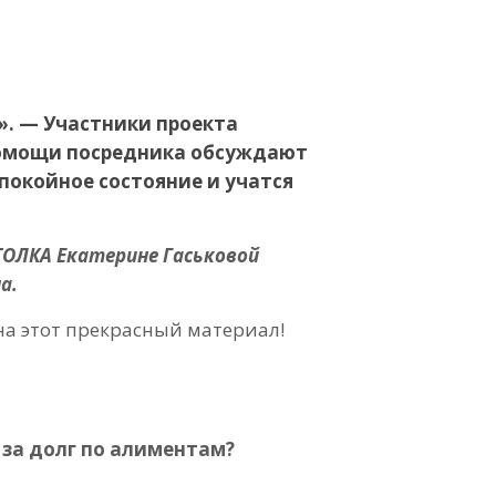
». — Участники проекта
 помощи посредника обсуждают
спокойное состояние и учатся
ТОЛКА
Екатерине Гаськовой
а.
на этот прекрасный материал!
 за долг по алиментам?