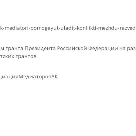
ak-mediatori-pomogayut-uladit-konflikti-mezhdu-razve
ем гранта Президента Российской Федерации на раз
ских грантов.
оциацияМедиаторовАК