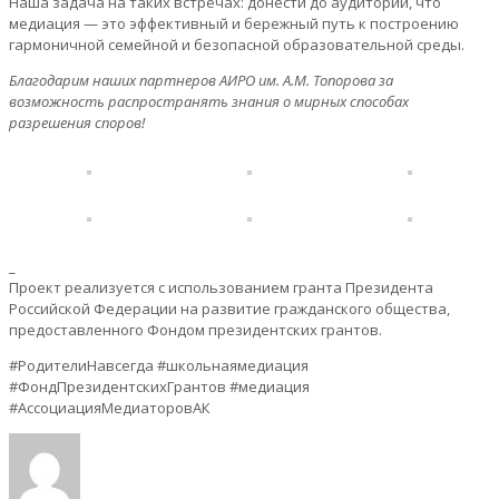
Наша задача на таких встречах: донести до аудитории, что
медиация — это эффективный и бережный путь к построению
гармоничной семейной и безопасной образовательной среды.
Благодарим наших партнеров АИРО им. А.М. Топорова за
возможность распространять знания о мирных способах
разрешения споров!
_
Проект реализуется с использованием гранта Президента
Российской Федерации на развитие гражданского общества,
предоставленного Фондом президентских грантов.
#РодителиНавсегда #школьнаямедиация
#ФондПрезидентскихГрантов #медиация
#АссоциацияМедиаторовАК