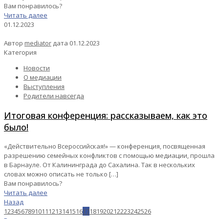
Вам понравилось?
Читать далее
01.12.2023
Автор
mediator
дата
01.12.2023
Категория
Новости
О медиации
Выступления
Родители навсегда
Итоговая конференция: рассказываем, как это
было!
«Действительно Всероссийская!» — конференция, посвященная
разрешению семейных конфликтов с помощью медиации, прошла
в Барнауле. От Калининграда до Сахалина. Так в нескольких
словах можно описать не только
[…]
Вам понравилось?
Читать далее
Назад
1
2
3
4
5
6
7
8
9
10
11
12
13
14
15
16
17
18
19
20
21
22
23
24
25
26