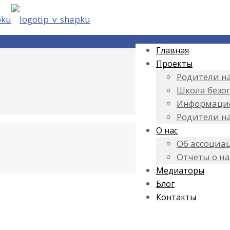
Главная
Проекты
Родители на
Школа безо
Информаци
Родители н
О нас
Об ассоциа
Отчеты о н
Медиаторы
Блог
Контакты