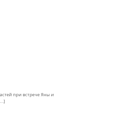
стей при встрече Яны и
…]