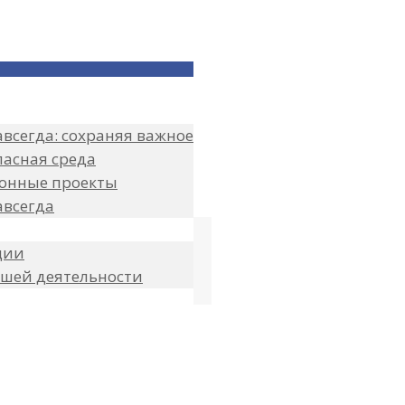
всегда: сохраняя важное
пасная среда
онные проекты
авсегда
ции
ашей деятельности