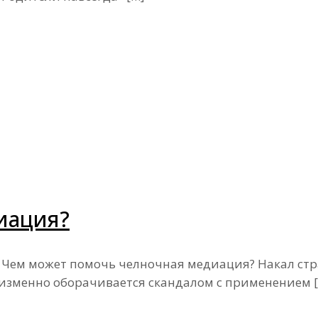
иация?
м может помочь челночная медиация? Накал стра
еизменно оборачивается скандалом с применением
[