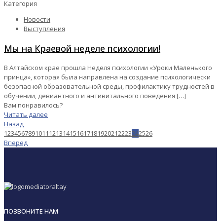
Категория
Новости
Выступления
Мы на Краевой неделе психологии!
В Алтайском крае прошла Неделя психологии «Уроки Маленького
принца», которая была направлена на создание психологически
безопасной образовательной среды, профилактику трудностей в
обучении, девиантного и антивитального поведения
[…]
Вам понравилось?
Читать далее
Назад
1
2
3
4
5
6
7
8
9
10
11
12
13
14
15
16
17
18
19
20
21
22
23
24
25
26
Вперед
ПОЗВОНИТЕ НАМ